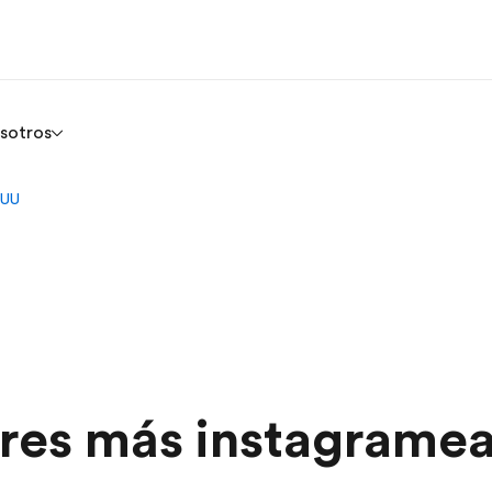
sotros
EUU
ares más instagrame